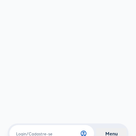
account_circle
Menu
Login/Cadastre-se