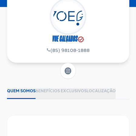
VOE CALÇADOS
verified
(85) 98108-1888
phone
QUEM SOMOS
BENEFÍCIOS EXCLUSIVOS
LOCALIZAÇÃO