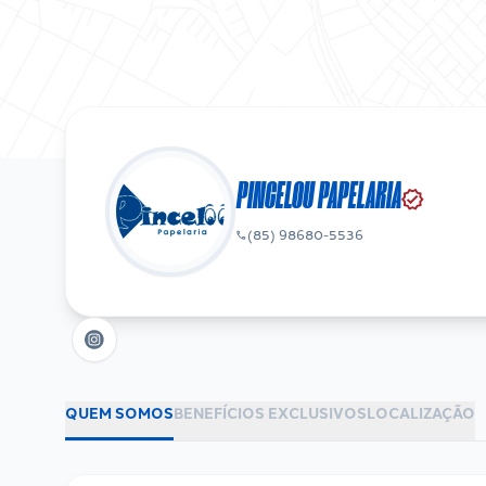
PINCELOU PAPELARIA
verified
(85) 98680-5536
phone
QUEM SOMOS
BENEFÍCIOS EXCLUSIVOS
LOCALIZAÇÃO