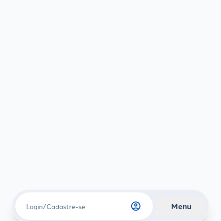
account_circle
Menu
Login/Cadastre-se