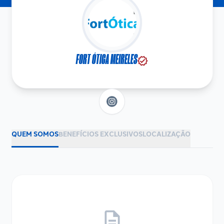
FORT ÓTICA MEIRELES
verified
QUEM SOMOS
BENEFÍCIOS EXCLUSIVOS
LOCALIZAÇÃO
description