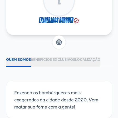
E
EXAGERADOS BURGUER
verified
QUEM SOMOS
BENEFÍCIOS EXCLUSIVOS
LOCALIZAÇÃO
Fazendo os hambúrgueres mais
exagerados da cidade desde 2020. Vem
matar sua fome com a gente!