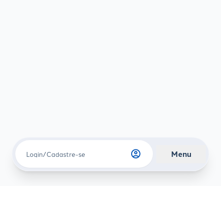
account_circle
Menu
Login/Cadastre-se