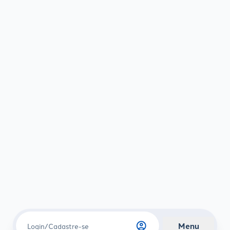
account_circle
Menu
Login/Cadastre-se