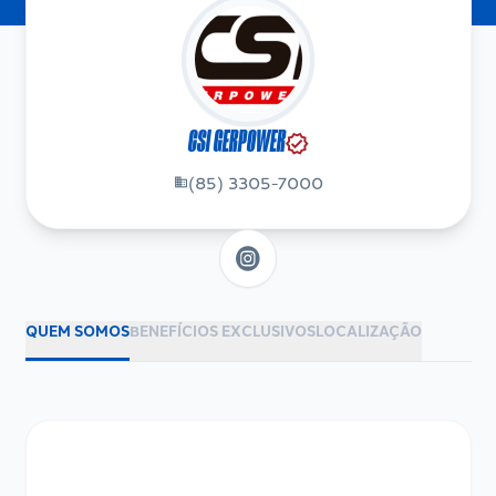
CSI GERPOWER
verified
(85) 3305-7000
business
QUEM SOMOS
BENEFÍCIOS EXCLUSIVOS
LOCALIZAÇÃO